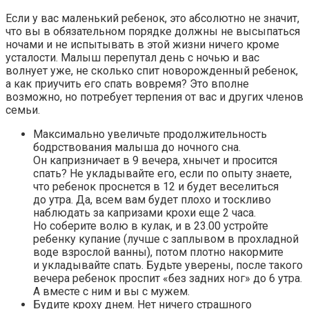
Если у вас маленький ребенок, это абсолютно не значит,
что вы в обязательном порядке должны не высыпаться
ночами и не испытывать в этой жизни ничего кроме
усталости. Малыш перепутал день с ночью и вас
волнует уже, не сколько спит новорожденный ребенок,
а как приучить его спать вовремя? Это вполне
возможно, но потребует терпения от вас и других членов
семьи.
Максимально увеличьте продолжительность
бодрствования малыша до ночного сна.
Он капризничает в 9 вечера, хнычет и просится
спать? Не укладывайте его, если по опыту знаете,
что ребенок проснется в 12 и будет веселиться
до утра. Да, всем вам будет плохо и тоскливо
наблюдать за капризами крохи еще 2 часа.
Но соберите волю в кулак, и в 23.00 устройте
ребенку купание (лучше с заплывом в прохладной
воде взрослой ванны), потом плотно накормите
и укладывайте спать. Будьте уверены, после такого
вечера ребенок проспит «без задних ног» до 6 утра.
А вместе с ним и вы с мужем.
Будите кроху днем.
Нет ничего страшного