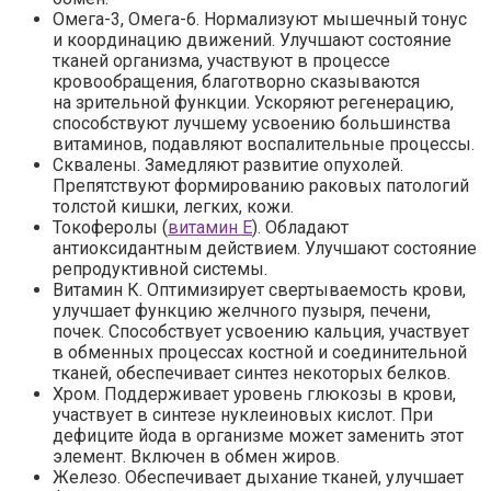
Омега-3, Омега-6.
Нормализуют мышечный тонус
и координацию движений. Улучшают состояние
тканей организма, участвуют в процессе
кровообращения, благотворно сказываются
на зрительной функции. Ускоряют регенерацию,
способствуют лучшему усвоению большинства
витаминов, подавляют воспалительные процессы.
Сквалены.
Замедляют развитие опухолей.
Препятствуют формированию раковых патологий
толстой кишки, легких, кожи.
Токоферолы (
витамин Е
).
Обладают
антиоксидантным действием. Улучшают состояние
репродуктивной системы.
Витамин К.
Оптимизирует свертываемость крови,
улучшает функцию желчного пузыря, печени,
почек. Способствует усвоению кальция, участвует
в обменных процессах костной и соединительной
тканей, обеспечивает синтез некоторых белков.
Хром.
Поддерживает уровень глюкозы в крови,
участвует в синтезе нуклеиновых кислот. При
дефиците йода в организме может заменить этот
элемент. Включен в обмен жиров.
Железо.
Обеспечивает дыхание тканей, улучшает