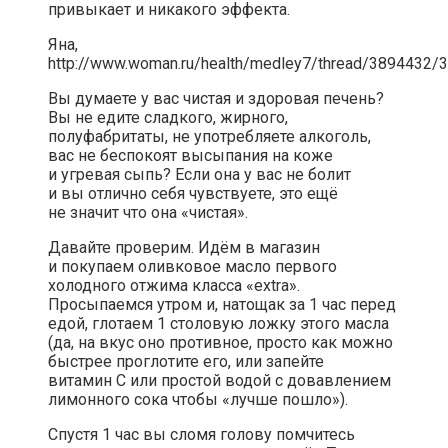
привыкает и никакого эффекта.
Яна,
http://www.woman.ru/health/medley7/thread/3894432/3
Вы думаете у вас чистая и здоровая печень?
Вы не едите сладкого, жирного,
полуфабритаты, не употребляете алкоголь,
вас не беспокоят высыпания на коже
и угревая сыпь? Если она у вас не болит
и вы отлично себя чувствуете, это ещё
не значит что она «чистая».
Давайте проверим. Идём в магазин
и покупаем оливковое масло первого
холодного отжима класса «extra».
Просыпаемся утром и, натощак за 1 час перед
едой, глотаем 1 столовую ложку этого масла
(да, на вкус оно противное, просто как можно
быстрее проглотите его, или запейте
витамин C или простой водой с довавлением
лимонного сока чтобы «лучше пошло»).
Спустя 1 час вы сломя голову помчитесь