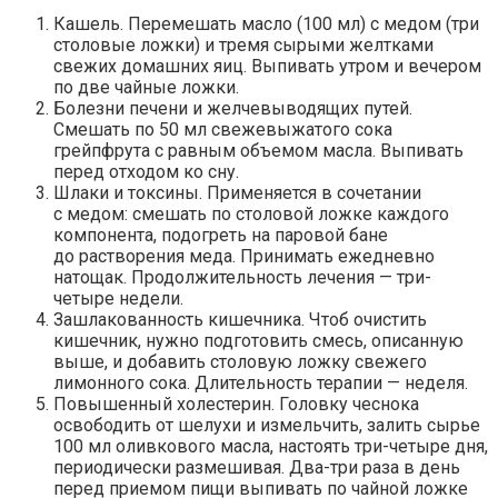
Кашель.
Перемешать масло (100 мл) с медом (три
столовые ложки) и тремя сырыми желтками
свежих домашних яиц. Выпивать утром и вечером
по две чайные ложки.
Болезни печени и желчевыводящих путей.
Смешать по 50 мл свежевыжатого сока
грейпфрута с равным объемом масла. Выпивать
перед отходом ко сну.
Шлаки и токсины.
Применяется в сочетании
с медом: смешать по столовой ложке каждого
компонента, подогреть на паровой бане
до растворения меда. Принимать ежедневно
натощак. Продолжительность лечения — три-
четыре недели.
Зашлакованность кишечника.
Чтоб очистить
кишечник, нужно подготовить смесь, описанную
выше, и добавить столовую ложку свежего
лимонного сока. Длительность терапии — неделя.
Повышенный холестерин.
Головку чеснока
освободить от шелухи и измельчить, залить сырье
100 мл оливкового масла, настоять три-четыре дня,
периодически размешивая. Два-три раза в день
перед приемом пищи выпивать по чайной ложке