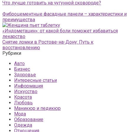
Что лучше готовить на чугунной сковороде?
Фиброцементные фасадные панели – характеристики и
преимущества
«Индометацин»: от какой боли поможет избавиться
лекарство
Снятие ломки в Ростове-на-Дону: Путь к
восстановлению
Рубрики
Авто
Бизнес
Здоровье
Интересные статьи
Информация
Искусство
Красота
Любовь
Маникюр и педикюр
Мода
Образование
Одежда
Отношения