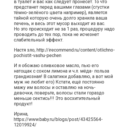
в туалет и вас как следует пронесёт. То что
предстанет перед вашими глазами (сгустки
тёмно-зелёного цвета например), является
тайной которую очень долго хранила ваша
печень, и весь этот мусор выходит из вас.
Но это происходит не за 1 раз, процедуру надо
проводить до тех пор, пока не исчезнет
слабительный эффект.
Настя зло,
http://irecommend.ru/content/otlichno-
pochistit-vashu-pechen
И я обожаю оливковое масло, пью его
натощак с соком лимона и ч.л. мёда- польза
грандиозная! В салатики добавляю, а вот мой
муж не любит его) Кстати, ещё постоянно
мажу им волосы и оставляю на ночь-
девочки, поверьте, волосы стали гораздо
меньше сектись!!! Это восхитительный
продукт!
Ирина,
https://www.baby.ru/blogs/post/43425564-
12019924/