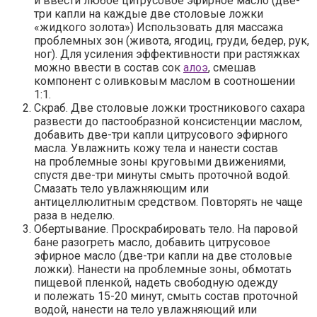
и ввести любое цитрусовое эфирное масло (две-
три капли на каждые две столовые ложки
«жидкого золота») Использовать для массажа
проблемных зон (живота, ягодиц, груди, бедер, рук,
ног). Для усиления эффективности при растяжках
можно ввести в состав сок
алоэ
, смешав
компонент с оливковым маслом в соотношении
1:1.
Скраб.
Две столовые ложки тростникового сахара
развести до пастообразной консистенции маслом,
добавить две-три капли цитрусового эфирного
масла. Увлажнить кожу тела и нанести состав
на проблемные зоны круговыми движениями,
спустя две-три минуты смыть проточной водой.
Смазать тело увлажняющим или
антицеллюлитным средством. Повторять не чаще
раза в неделю.
Обертывание.
Проскрабировать тело. На паровой
бане разогреть масло, добавить цитрусовое
эфирное масло (две-три капли на две столовые
ложки). Нанести на проблемные зоны, обмотать
пищевой пленкой, надеть свободную одежду
и полежать 15-20 минут, смыть состав проточной
водой, нанести на тело увлажняющий или