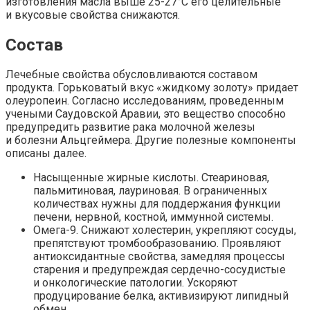
изготовления масла выше 25-27°C его целительные
и вкусовые свойства снижаются.
Состав
Лечебные свойства обусловливаются составом
продукта. Горьковатый вкус «жидкому золоту» придает
олеуропеин. Согласно исследованиям, проведенным
учеными Саудовской Аравии, это вещество способно
предупредить развитие рака молочной железы
и болезни Альцгеймера. Другие полезные компоненты
описаны далее.
Насыщенные жирные кислоты.
Стеариновая,
пальмитиновая, лауриновая. В ограниченных
количествах нужны для поддержания функции
печени, нервной, костной, иммунной системы.
Омега-9.
Снижают холестерин, укрепляют сосуды,
препятствуют тромбообразованию. Проявляют
антиоксидантные свойства, замедляя процессы
старения и предупреждая сердечно-сосудистые
и онкологические патологии. Ускоряют
продуцирование белка, активизируют липидный
обмен.