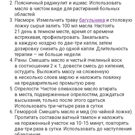
Поясничный радикулит и ишиас.
Использовать
масло в чистом виде для растираний больных
областей.
Насморк.
Измельчить траву
багульника
и столовую
ложку сырья залить 100 мл масла. Настоять
21 день в темном месте, время от времени
встряхивая, профильтровать. Закапывать
в каждую ноздрю по две-три капли, затем
дозировку снизить до одной капли. Длительность
терапии — не больше недели.
Раны.
Смешать масло и чистый пчелиный воск
в соотношении 2 к 1, довести смесь до кипения,
остудить. Выложить массу на сложенную
в несколько слоев марлю и наложить повязку
на предварительно промытую рану.
Опрелости.
Чистое оливковое масло втирать
в места, подверженные опрелостям, дождаться
высыхания, только после этого одеться.
Использовать три-четыре раза в сутки.
Геморрой.
Смешать масло и мед (по чайной ложке).
Пропитать составом ватный тампон и наложить
на пораженный участок на 10-15 минут, повторять
два-три раза в сутки. Использовать до наступления
облегчения.