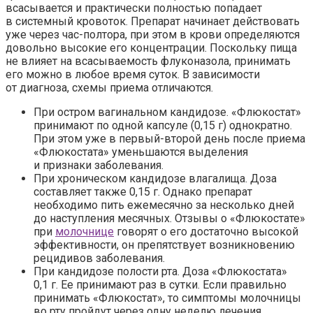
всасывается и практически полностью попадает
в системный кровоток. Препарат начинает действовать
уже через час-полтора, при этом в крови определяются
довольно высокие его концентрации. Поскольку пища
не влияет на всасываемость флуконазола, принимать
его можно в любое время суток. В зависимости
от диагноза, схемы приема отличаются.
При остром вагинальном кандидозе.
«Флюкостат»
принимают по одной капсуле (0,15 г) однократно.
При этом уже в первый-второй день после приема
«Флюкостата» уменьшаются выделения
и признаки заболевания.
При хроническом кандидозе влагалища.
Доза
составляет также 0,15 г. Однако препарат
необходимо пить ежемесячно за несколько дней
до наступления месячных. Отзывы о «Флюкостате»
при
молочнице
говорят о его достаточно высокой
эффективности, он препятствует возникновению
рецидивов заболевания.
При кандидозе полости рта.
Доза «Флюкостата»
0,1 г. Ее принимают раз в сутки. Если правильно
принимать «Флюкостат», то симптомы молочницы
во рту пройдут через одну неделю лечения.