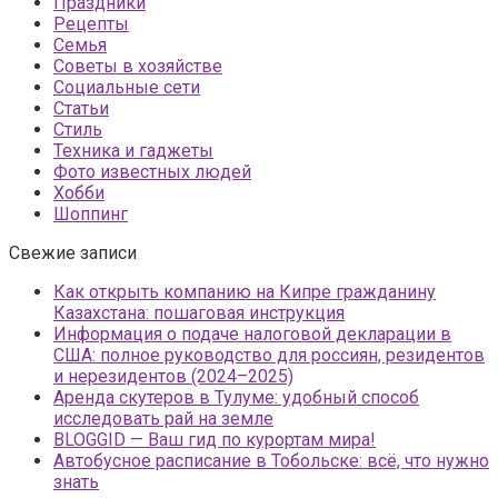
Праздники
Рецепты
Семья
Советы в хозяйстве
Социальные сети
Статьи
Стиль
Техника и гаджеты
Фото известных людей
Хобби
Шоппинг
Свежие записи
Как открыть компанию на Кипре гражданину
Казахстана: пошаговая инструкция
Информация о подаче налоговой декларации в
США: полное руководство для россиян, резидентов
и нерезидентов (2024–2025)
Аренда скутеров в Тулуме: удобный способ
исследовать рай на земле
BLOGGID — Ваш гид по курортам мира!
Автобусное расписание в Тобольске: всё, что нужно
знать