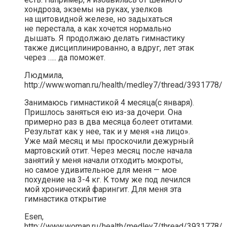
хондроза, экземы на руках, узелков
на щитовидной железе, но задыхаться
не перестала, а как хочется нормально
дышать. Я продолжаю делать гимнастику
также дисциплинированно, а вдруг, лет этак
через ….. да поможет.
Людмила,
http://www.woman.ru/health/medley7/thread/3931778/
Занимаюсь гимнастикой 4 месяца(с января).
Пришлось заняться ею из-за дочери. Она
примерно раз в два месяца болеет отитами.
Результат как у нее, так и у меня «на лицо».
Уже май месяц и мы проскочили дежурный
мартовский отит. Через месяц после начала
занятий у меня начали отходить мокроты,
но самое удивительное для меня — мое
похудение на 3-4 кг. К тому же под лечился
мой хронический фарингит. Для меня эта
гимнастика открытие
Esen,
http://www.woman.ru/health/medley7/thread/3931778/