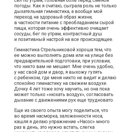
сил по утрам, головная боль перед сменой
погоды. Как я считаю, сыграла роль не только
дыхательная гимнастика, а вообще мой
переход на здоровый образ жизни,
в частности питание с преобладанием сырой
пищи, которая очень эффективно очищает
сосуды, бег по утрам, контрастный душ
и позитивный настрой на все происходящее.
Гимнастика Стрельниковой хороша тем, что
ее можно выполнять дома или на улице без
предварительной подготовки, при условии,
что никто вам не мешает. Мне очень удобно,
у нас свой дом и двор, я выхожу гулять
с ребенком, где меня никто не видит и делаю
спокойно гимнастику на свежем воздухе.
Дочку 4 лет тоже хочу научить, но она пока
может только «нюхать воздух», согласовать
дыхание с движениями рук еще трудновато.
Еще из своего опыта могу поделиться, что
во время насморка, заложенности носа,
кашля я делаю упражнение «Насос» много
раз в день, это нужно встать, слегка