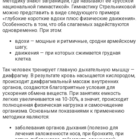
Методику знают заграницей, где называют ее «русской
национальной гимнастикой». Гимнастику Стрельниковой
можно представить в виде следующего примера:
«глубокие короткие вдохи плюс физические движения».
Особенность в том, что оба слагаемых задействуются
одновременно. При этом:
вдохи
— мощные и ритмичные, сродни армейскому
шагу;
движения
— при которых сжимается грудная
клетка.
Так человек тренирует главную дыхательную мышцу —
диафрагму. В результате кровь насыщается кислородом,
происходит диафрагмальный массаж внутренних
органов, создаются благоприятные условия для
ускорения обмена веществ. При занятиях емкость
легких увеличивается на 10-30%, а значит, происходит
полноценная физическая нагрузка и самоочищение
организма. Основными показаниями к применению
методики являются:
заболевания органов дыхания (полезно для
лечения заложенности носа, при бронхите, при