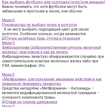
Как выбрать футболку или толстовку/худи (для женщин)
Важно понимать, что хотя футболки могут быть
забавными и простыми в носке, они обычно
Мода
0
Руководство по выбору чулок и колготок
Я не могу выбрать подходящий цвет для своих
колготок. Особенно осенью, когда начинаются
Мода
0
Фиброаденома (доброкачественная опухоль молочной
железы): чем опасна и как ее лечить
Фиброаденомы зачастую обнаруживаются случайно при
самостоятельном осмотре молочных желез либо при
УЗИ, маммографии. Это
Мода
0
«Метформин» для похудения: механизм действия и как
правильно принимать лекарство
Средства наподобие «Метформина» – бигуаниды –
являются модифицированной молекулой гуанидина –
основного компонента травы
Мода
0