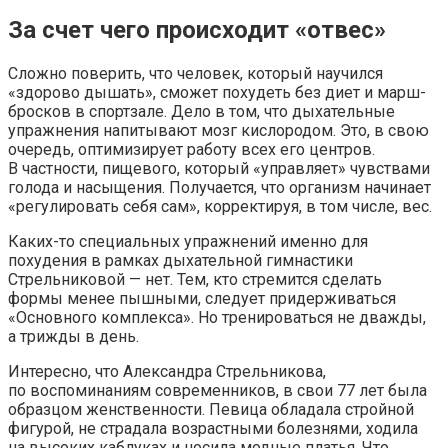
За счет чего происходит «отвес»
Сложно поверить, что человек, который научился
«здорово дышать», сможет похудеть без диет и марш-
бросков в спортзале. Дело в том, что дыхательные
упражнения напитывают мозг кислородом. Это, в свою
очередь, оптимизирует работу всех его центров.
В частности, пищевого, который «управляет» чувствами
голода и насыщения. Получается, что организм начинает
«регулировать себя сам», корректируя, в том числе, вес.
Каких-то специальных упражнений именно для
похудения в рамках дыхательной гимнастики
Стрельниковой — нет. Тем, кто стремится сделать
формы менее пышными, следует придерживаться
«Основного комплекса». Но тренироваться не дважды,
а трижды в день.
Интересно, что Александра Стрельникова,
по воспоминаниям современников, в свои 77 лет была
образцом женственности. Певица обладала стройной
фигурой, не страдала возрастными болезнями, ходила
на высоких каблуках и носила модные платья. Что