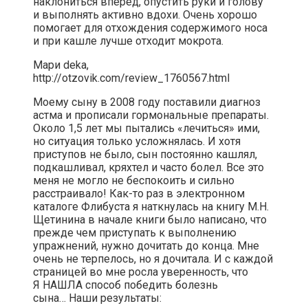
наклониться вперед, опустить руки и голову
и выполнять активно вдохи. Очень хорошо
помогает для отхождения содержимого носа
и при кашле лучше отходит мокрота.
Мари deka,
http://otzovik.com/review_1760567.html
Моему сыну в 2008 году поставили диагноз
астма и прописали гормональные препараты.
Около 1,5 лет мы пытались «лечиться» ими,
но ситуация только усложнялась. И хотя
приступов не было, сын постоянно кашлял,
подкашливал, кряхтел и часто болел. Все это
меня не могло не беспокоить и сильно
расстраивало! Как-то раз в электронном
каталоге Флибуста я наткнулась на книгу М.Н.
Щетинина в начале книги было написано, что
прежде чем приступать к выполнению
упражнений, нужно дочитать до конца. Мне
очень не терпелось, но я дочитала. И с каждой
страницей во мне росла уверенность, что
Я НАШЛА способ победить болезнь
сына… Наши результаты: