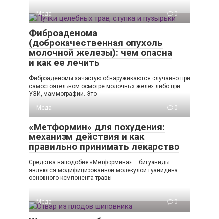
Мода
0
Фиброаденома
(доброкачественная опухоль
молочной железы): чем опасна
и как ее лечить
Фиброаденомы зачастую обнаруживаются случайно при
самостоятельном осмотре молочных желез либо при
УЗИ, маммографии. Это
Мода
0
«Метформин» для похудения:
механизм действия и как
правильно принимать лекарство
Средства наподобие «Метформина» – бигуаниды –
являются модифицированной молекулой гуанидина –
основного компонента травы
Мода
0